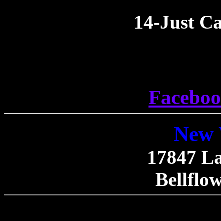
14-Just C
Faceboo
New 
17847 L
Bellflo